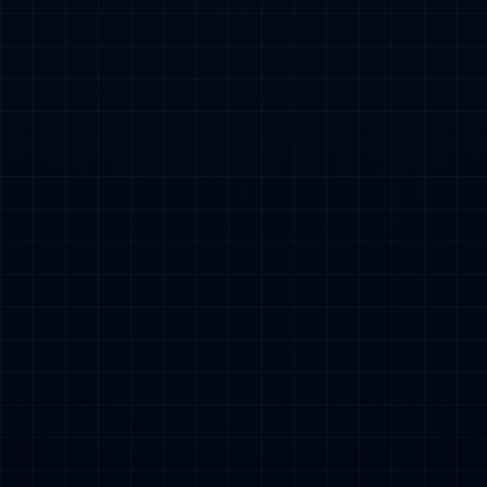
药物。公司总部位于山东省济南市，是中国大型综合性现代
制药企业。
探索更多 >>
11
10
个
强
全国生产基地
中国医药工业企业10强
36000
350
余名
余种
在职员工36000余名
上市产品达350余种
创新与国际化