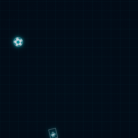
邢盈 制剂用途：包材、人药原料药、人药药用辅
可
料
持
0531-55820612
续
发
李金花 研发用途：获批前起始物料/中间体（固
展
体）、杂质、标准品、参比制剂
企
0531-55820602
业
李振江 细胞、培养基、实验室检测用试剂、填料、消
文
化
毒剂、环境检测用试剂、实验室耗材、色谱耗材、生物药生产用
一次性耗材、无菌室用耗材 0531-55820848
加
入
谭红岩 信息化系统（IT基础软件等）、服务（三方数
我
据库、专业软件等）、IT项目（基础设施、应用系统等、MRO）
们
0531-83129023
电
张洪峰 设备仪器、备品备件、MRO（五金百货）