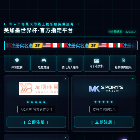
网
站
联系我们
首
页
关
于
对外采购
我
们
对外采购
创
如需联系采购部门咨询供应商准入或推荐产品，请按对应物料品类联
新
系供应商管理处：
与
国
际
供应商管理
化