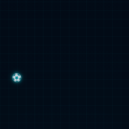
子
采
购
集团公告
联
系
Group Announcement
我
们
媒体看BETWAY西汉姆联平台
Media Report