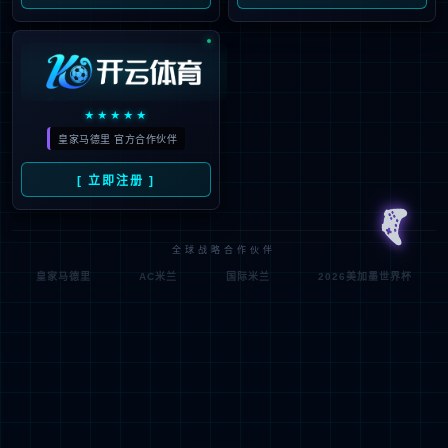
B
E
T
W
A
Y
西
汉
姆
联
平
台
动
态
产
品
中
心