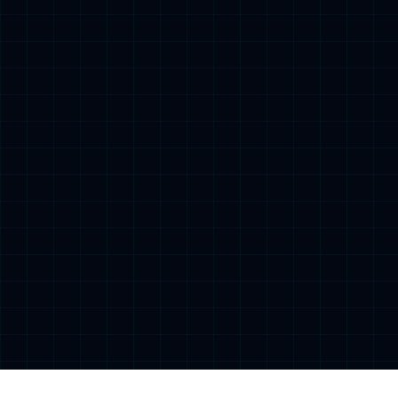
Technology qilu
International Qilu
产品中心
BETWAY西汉姆联平台制药构建了创新药、生物类似药、改良型
新药、仿制药全产业谱系。专业从事治疗肿瘤、心脑血管、抗感
染、精神系统、神经系统、眼科疾病的制剂及其原料药的研制、
生产与销售。在抗肿瘤、抗感染、肝病、自身免疫系统性疾病、
代谢疾病等未被满足的重大疾病治疗领域，持续开发“全球新”“全
抗肿瘤用药
神经系统用药
球好”药物。