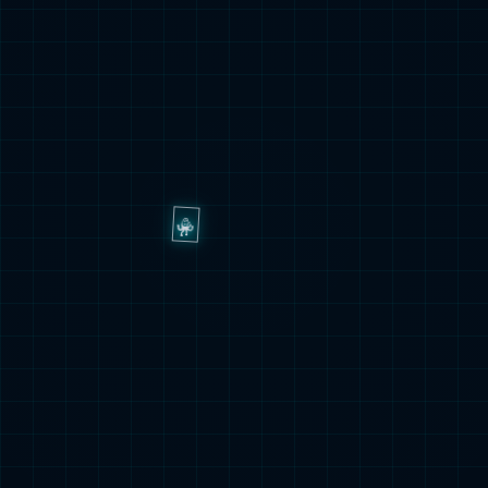
BETWAY西汉姆联平台镜界
Videos
视觉BETWAY西汉姆联平台
Images
BETWAY西汉姆联平台制药有限公司9000单元二期
2026-06-
建设项目验收公示
26
固体危废库废气排放口2026年第二季度环境监测信
2026-06-
息公开
17
07
/
10
集团新闻