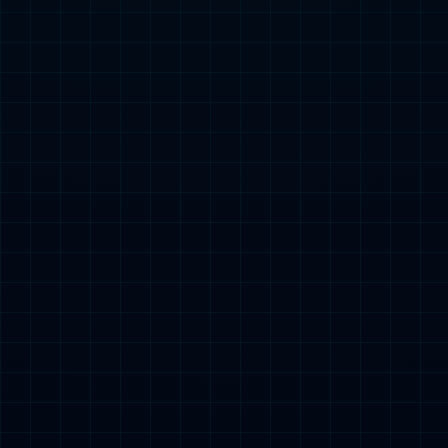
药物。公司总部位于山东省济南市，是中国大型综合性现代
制药企业。
探索更多 >>
11
10
个
强
全国生产基地
中国医药工业企业10强
36000
350
余名
余种
在职员工36000余名
上市产品达350余种
创新与国际化