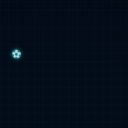
子
采
购
集团公告
联
系
Group Announcement
我
们
媒体看BETWAY西汉姆联平台
Media Report